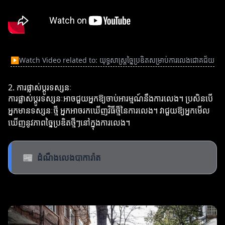
▶
Watch Video related to: យុទ្ធសាស្ត្រច្នៃប្រឌិតសម្រាប់ការលេងជោគជ័យ
2. ការផ្លាស់ប្តូរទស្សនៈ
ការផ្លាស់ប្តូរទស្សនៈអាចជួយអ្នកឱ្យចាប់អារម្មណ៍នឹងការលេង។ ប្រសិនបើ
អ្នកមានទស្សនៈថ្មី អ្នកអាចរកឃើញវិធីថ្មីនៃការលេង។ វាជួយឱ្យអ្នកមើល
ឃើញនូវភាពច្នៃប្រឌិតថ្មីៗនៅក្នុងការលេង។
📰
ដំណឹងលេងបាការ៉ាត