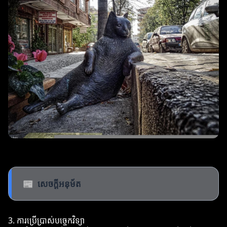
📰
សេចក្ដីអនុម័ត
3. ការប្រើប្រាស់បច្ចេកវិទ្យា