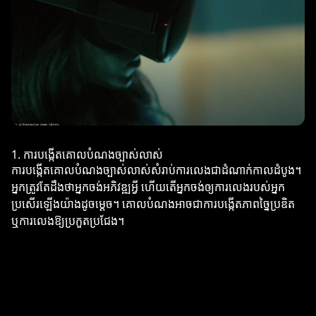
1. ការបង្កើតគោលបំណងច្បាស់លាស់
ការបង្កើតគោលបំណងច្បាស់លាស់សំរាប់ការលេងជាដំណាក់កាលដំបូង។
អ្នកត្រូវតែដឹងថាអ្នកចង់អភិវឌ្ឍអ្វី ហើយតើអ្នកចង់ឲ្យការលេងរបស់អ្នក
ប្រសើរឡើងយ៉ាងដូចម្តេច។ គោលបំណងអាចជាការបង្កើតភាពច្នៃប្រឌិត
ឬការលេងឱ្យប្រកួតប្រជែង។