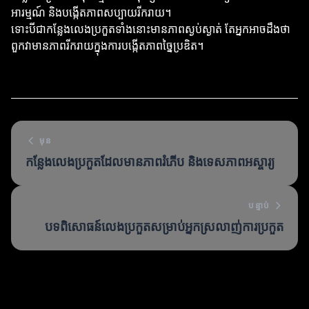
អារម្មណ៍ និងបង្កើតភាពសប្បាយរីករាយ។
ទោះបីជាកន្លែងលេងប្រកួតទាំងនោះមានភាពស្ងប់ស្ងាត់ តែអ្នកអាចដឹងថា
ពួកវាមានភាពរីករាយក្នុងការបង្កើតភាពច្នៃប្រឌិត។
មុន
កន្លែងលេងប្រកួតដែលមានភាពរំភើប និងទេសភាពអស្ចារ្យ
បន្ទាប់
បទពិសោធន៍លេងប្រកួតសម្រាប់អ្នកស្រលាញ់ការប្រកួត