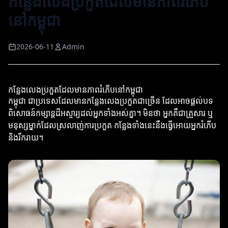
កន្លែងលេងប្រកួតដែលមានភាពរំភើប
នៅកម្ពុជា
2026-06-11
Admin
កន្លែងលេងប្រកួតដែលមានភាពរំភើបនៅកម្ពុជា
កម្ពុជា ជាប្រទេសដែលមានកន្លែងលេងប្រកួតជាច្រើន ដែលអាចផ្តល់បទ
ពិសោធន៍កម្សាន្តដ៏អស្ចារ្យដល់អ្នកទាំងអស់គ្នា។ មិនថា អ្នកគឺជាគ្រួសារ ឬ
មនុស្សម្នាក់ដែលស្រលាញ់ការប្រកួត កន្លែងទាំងនេះនឹងធ្វើអោយអ្នករំភើប
និងរីករាយ។