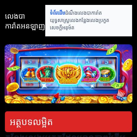
ទំព័រដើម
ដំណឹងលេងបាការ៉ាត
លេងបា
យុទ្ធសាស្ត្រលេង
កន្លែងលេងប្រកួត
ការ៉ាតអនឡាញ
សេចក្ដីអនុម័ត
អត្ថបទលម្អិត