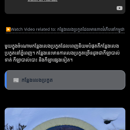
▶
Watch Video related to: កន្លែងលេងប្រកួតដែលមានភាពរំភើបនៅកម្ពុជា
មួយក្នុងចំណោមកន្លែងលេងប្រកួតដែលពេញនិយមបំផុតគឺកន្លែងលេង
ប្រកួតនៅភ្នំពេញ។ កន្លែងនេះមានការលេងប្រកួតច្រើនដូចជាកីឡាបាល់
ទាត់ កីឡាបាល់បោះ និងកីឡាផ្សេងទៀត។
📰
កន្លែងលេងប្រកួត