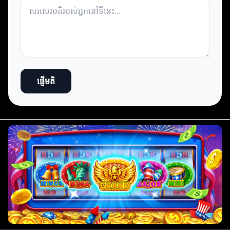
ផ្ញើមតិ