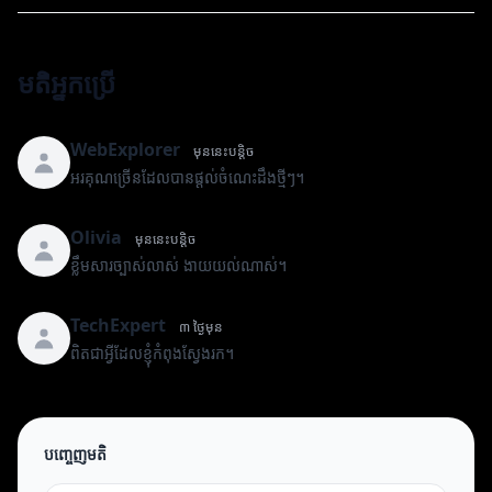
មតិអ្នកប្រើ
WebExplorer
មុននេះបន្តិច
អរគុណច្រើនដែលបានផ្តល់ចំណេះដឹងថ្មីៗ។
Olivia
មុននេះបន្តិច
ខ្លឹមសារច្បាស់លាស់ ងាយយល់ណាស់។
TechExpert
៣ ថ្ងៃមុន
ពិតជាអ្វីដែលខ្ញុំកំពុងស្វែងរក។
បញ្ចេញមតិ