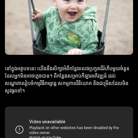
នៅក្នុងអត្ថបទនេះ យើងនឹងសិក្សាអំពីកន្លែងលេងប្រកួតដ៏រំភើបមួយចំនួន
ដែលអ្នកមិនអាចភ្លេចបាន។ ពីកន្លែងសម្រាប់កីឡារអភិវឌ្ឍន៍ ដល់
សណ្ឋាគាររៀបចំកម្មវិធីកម្សាន្ត សកម្មភាពវិនិយោគ និងជម្រើសដែលមិន
សូវធូរទៅ។