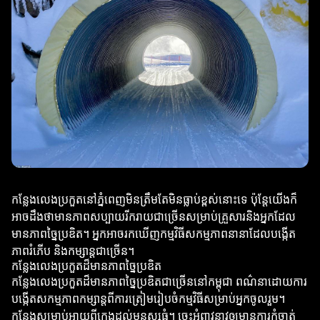
កន្លែងលេងប្រកួតនៅភ្នំពេញមិនត្រឹមតែមិនធ្លាប់ខ្ពស់នោះទេ ប៉ុន្តែយើងក៏
អាចដឹងថាមានភាពសប្បាយរីករាយជាច្រើនសម្រាប់គ្រួសារនិងអ្នកដែល
មានភាពច្នៃប្រឌិត។ អ្នកអាចរកឃើញកម្មវិធីសកម្មភាពនានាដែលបង្កើត
ភាពរំភើប និងកម្សាន្តជាច្រើន។
កន្លែងលេងប្រកួតដ៏មានភាពច្នៃប្រឌិត
កន្លែងលេងប្រកួតដ៏មានភាពច្នៃប្រឌិតជាច្រើននៅកម្ពុជា ពណ៌នាដោយការ
បង្កើតសកម្មភាពកម្សាន្តពីការត្រៀមរៀបចំកម្មវិធីសម្រាប់អ្នកចូលរួម។
កន្លែងសម្រាប់អាយុពីក្មេងដល់មនុស្សធំ។ ចេះអំពាវនាវឲ្យមានការកំចាត់